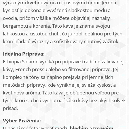
výraznými kvetinovými a citrusovými tónmi. Jemná
kyslosť je dokonale vyvážená sladkosťou medu a
ovocia, pričom v šálke môžete objaviť aj náznaky
bergamotu a korenia. Táto káva je známa svojou
ľahkosťou a čistotou chutí, čo ju robí ideálnou pre tých,
ktorí hľadajú výrazný a sofistikovaný chuťový zážitok.
Ideálna Príprava:
Ethiopia Sidamo vyniká pri príprave tradične zalievanej
kávy, French pressu alebo vo filtrovanej príprave. Jej
komplexné tóny sa naplno prejavia pri jemnejších
metódach prípravy, kde vynikne jej svieža kyslosť a
kvetinová aróma. Táto káva je obľúbenou voľbou pre
tých, ktorí si chcú vychutnať šálku kávy bez akýchkoľvek
prísad.
Výber Praženia:
U nás si môžete vybrať medzi
bledým
a
tmavým