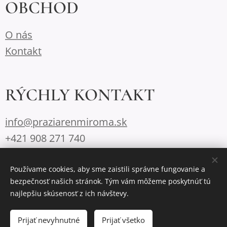
OBCHOD
O nás
Kontakt
RÝCHLY KONTAKT
info@praziarenmiroma.sk
+421 908 271 740
Používame cookies, aby sme zaistili správne fungovanie a
bezpečnosť našich stránok. Tým vám môžeme poskytnúť tú
praziarenmiroma © 2020 Všetky práva vyhradené.
Cookies
najlepšiu skúsenosť z ich návštevy.
Do košíka
Prijať nevyhnutné
Prijať všetko