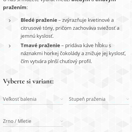
pražením
:
Bledé praženie
– zvýrazňuje kvetinové a
citrusové tóny, pričom zachováva sviežosť a
jemnú kyslosť.
Tmavé praženie
– pridáva káve hĺbku s
náznakmi horkej čokolády a znižuje jej kyslosť,
čím vytvára plnší chuťový profil.
Vyberte si variant:
Veľkosť balenia
Stupeň praženia
Zrno / Mletie