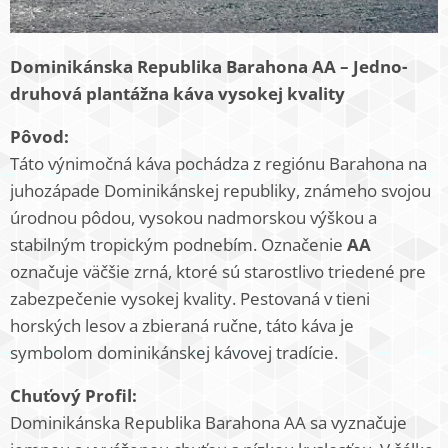
Dominikánska Republika Barahona AA – Jedno-
druhová plantážna káva vysokej kvality
Pôvod:
Táto výnimočná káva pochádza z regiónu Barahona na
juhozápade Dominikánskej republiky, známeho svojou
úrodnou pôdou, vysokou nadmorskou výškou a
stabilným tropickým podnebím. Označenie
AA
označuje väčšie zrná, ktoré sú starostlivo triedené pre
zabezpečenie vysokej kvality. Pestovaná v tieni
horských lesov a zbieraná ručne, táto káva je
symbolom dominikánskej kávovej tradície.
Chuťový Profil:
Dominikánska Republika Barahona AA sa vyznačuje