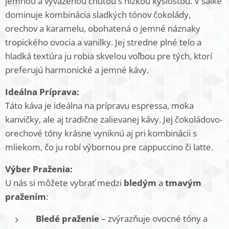
jemnou a vyváženou chuťou s nízkou kyslosťou. V šálke
dominuje kombinácia sladkých tónov čokolády,
orechov a karamelu, obohatená o jemné náznaky
tropického ovocia a vanilky. Jej stredne plné telo a
hladká textúra ju robia skvelou voľbou pre tých, ktorí
preferujú harmonické a jemné kávy.
Ideálna Príprava:
Táto káva je ideálna na prípravu espressa, moka
kanvičky, ale aj tradične zalievanej kávy. Jej čokoládovo-
orechové tóny krásne vyniknú aj pri kombinácii s
mliekom, čo ju robí výbornou pre cappuccino či latte.
Výber Praženia:
U nás si môžete vybrať medzi
bledým
a
tmavým
pražením
:
Bledé praženie
– zvýrazňuje ovocné tóny a